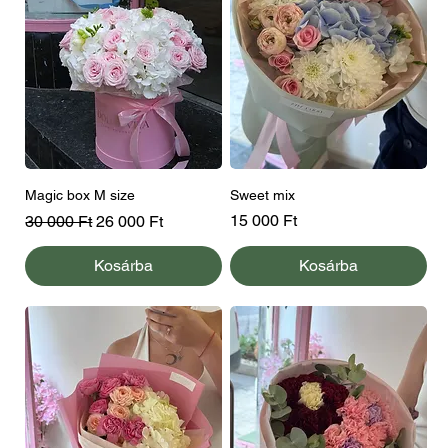
Magic box M size
Sweet mix
Szokásos ár
Akciós ár
Ár
15 000 Ft
30 000 Ft
26 000 Ft
Kosárba
Kosárba