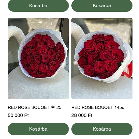
Kosárba
Kosárba
RED ROSE BOUQET 🌹 25
RED ROSE BOUQET 14pc
Ár
Ár
50 000 Ft
28 000 Ft
Kosárba
Kosárba