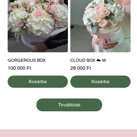
GORGEROUS BOX
CLOUD BOX ☁️ M
Ár
Ár
100 000 Ft
28 000 Ft
Kosárba
Kosárba
Továbbiak