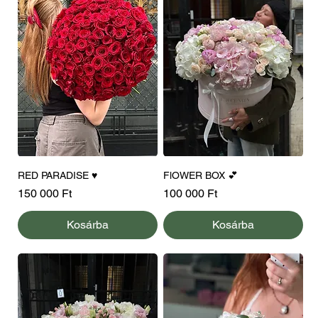
RED PARADISE ♥️
FlOWER BOX 💕
Ár
Ár
150 000 Ft
100 000 Ft
Kosárba
Kosárba