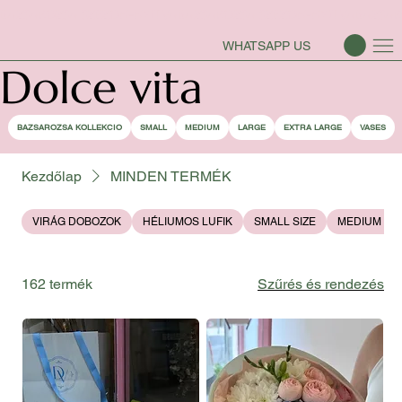
BAZSAROZSA SZEZON-NYITVA
WHATSAPP US
Dolce vita
BAZSAROZSA KOLLEKCIO
SMALL
MEDIUM
LARGE
EXTRA LARGE
VASES
Kezdőlap
MINDEN TERMÉK
VIRÁG DOBOZOK
HÉLIUMOS LUFIK
SMALL SIZE
MEDIUM SIZ
162 termék
Szűrés és rendezés