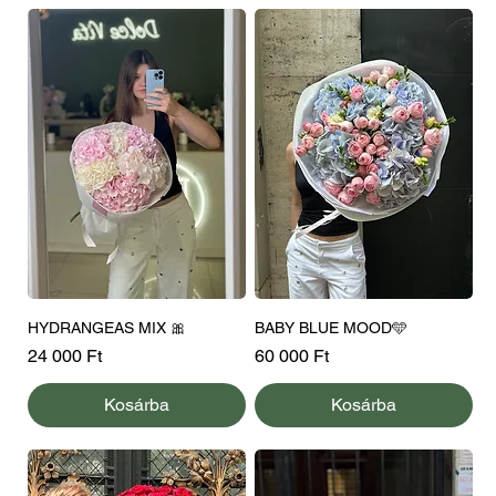
HYDRANGEAS MIX 🎀
BABY BLUE MOOD🩵
Ár
Ár
24 000 Ft
60 000 Ft
Kosárba
Kosárba