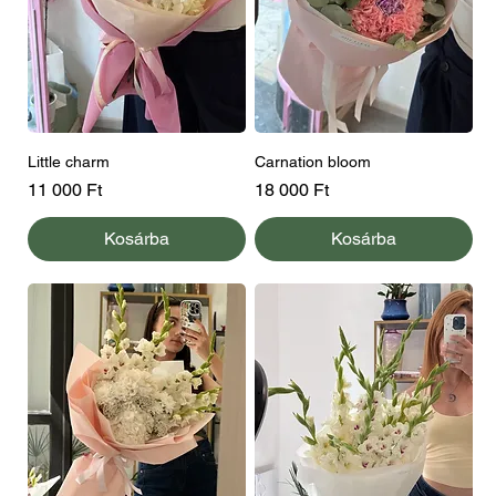
Little charm
Carnation bloom
Ár
Ár
11 000 Ft
18 000 Ft
Kosárba
Kosárba