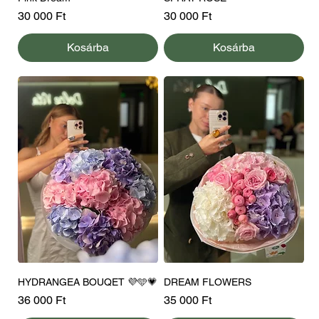
Ár
Ár
30 000 Ft
30 000 Ft
Kosárba
Kosárba
HYDRANGEA BOUQET 💜🩵💗
DREAM FLOWERS
Ár
Ár
36 000 Ft
35 000 Ft