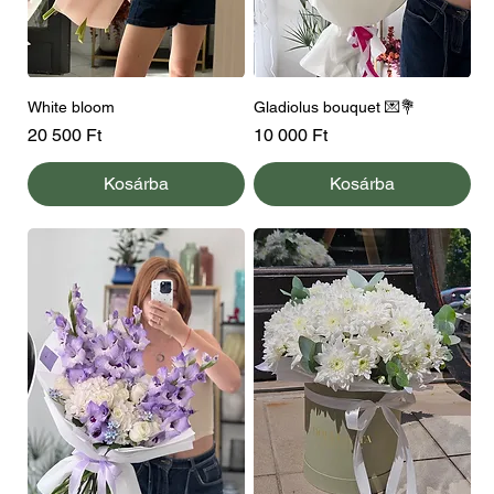
White bloom
Gladiolus bouquet 💌💐
Ár
Ár
20 500 Ft
10 000 Ft
Kosárba
Kosárba