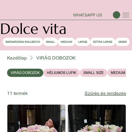
BAZSAROZSA SZEZON-NYITVA
WHATSAPP US
Dolce vita
BAZSAROZSA KOLLEKCIO
SMALL
MEDIUM
LARGE
EXTRA LARGE
VASES
Kezdőlap
VIRÁG DOBOZOK
VIRÁG DOBOZOK
HÉLIUMOS LUFIK
SMALL SIZE
MEDIUM SIZ
11 termék
Szűrés és rendezés