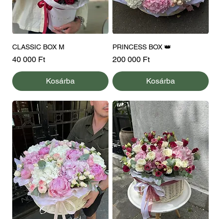
CLASSIC BOX M
PRINCESS BOX 👑
Ár
Ár
40 000 Ft
200 000 Ft
Kosárba
Kosárba