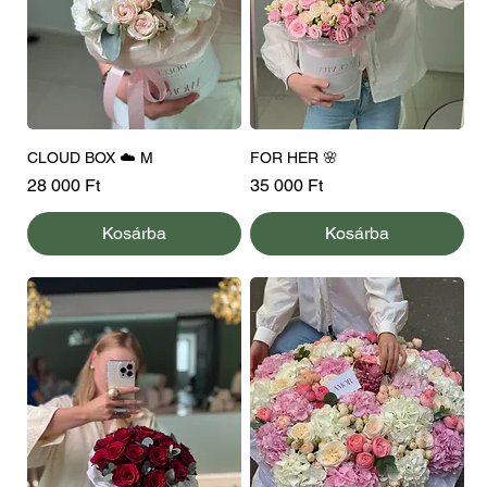
CLOUD BOX ☁️ M
FOR HER 🌸
Ár
Ár
28 000 Ft
35 000 Ft
Kosárba
Kosárba