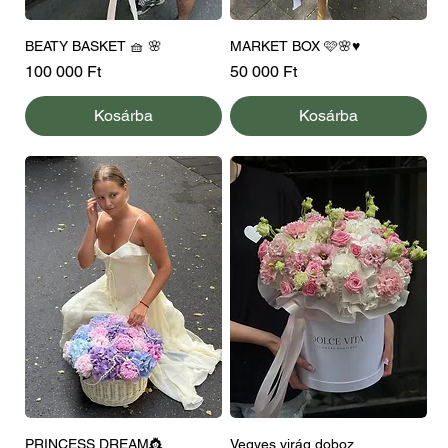
BEATY BASKET 🧺 🌸
MARKET BOX 🩷🌸♥️
Ár
Ár
100 000 Ft
50 000 Ft
Kosárba
Kosárba
PRINCESS DREAM👸
Vegyes virág doboz