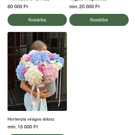
Ár
Akciós ár
60 000 Ft
min.
20 000 Ft
Kosárba
Kosárba
Hortenzia virágos doboz
Akciós ár
min.
15 000 Ft