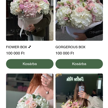
FlOWER BOX 💕
GORGEROUS BOX
Ár
Ár
100 000 Ft
100 000 Ft
Kosárba
Kosárba