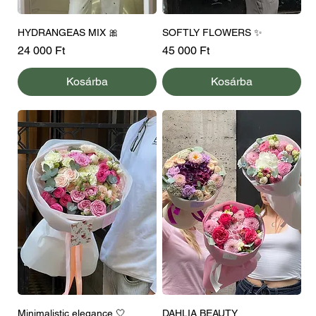
HYDRANGEAS MIX 🎀
SOFTLY FLOWERS ✨
Ár
Ár
24 000 Ft
45 000 Ft
Kosárba
Kosárba
Minimalistic elegance 🤍
DAHLIA BEAUTY