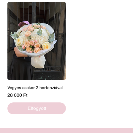
Vegyes csokor 2 hortenziával
Ár
28 000 Ft
Elfogyott