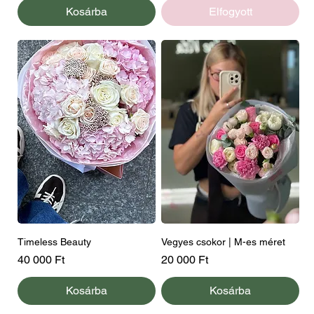
Kosárba
Elfogyott
Timeless Beauty
Vegyes csokor | M-es méret
Ár
Ár
40 000 Ft
20 000 Ft
Kosárba
Kosárba