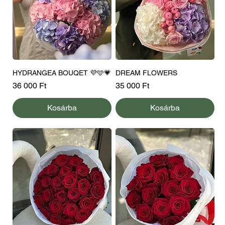
HYDRANGEA BOUQET 💜🩵💗
DREAM FLOWERS
Ár
Ár
36 000 Ft
35 000 Ft
Kosárba
Kosárba