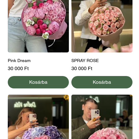
Pink Dream
SPRAY ROSE
Ár
Ár
30 000 Ft
30 000 Ft
Kosárba
Kosárba