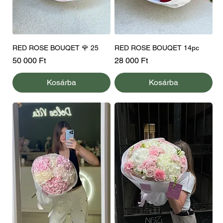
RED ROSE BOUQET 🌹 25
RED ROSE BOUQET 14pc
Ár
Ár
50 000 Ft
28 000 Ft
Kosárba
Kosárba