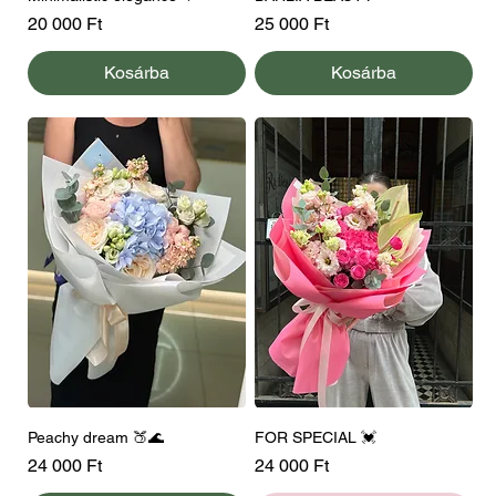
Ár
Ár
20 000 Ft
25 000 Ft
Kosárba
Kosárba
Peachy dream 🍑🌊
FOR SPECIAL 💓
Ár
Ár
24 000 Ft
24 000 Ft