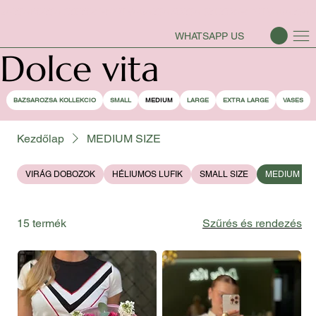
BAZSAROZSA SZEZON-NYITVA
WHATSAPP US
Dolce vita
BAZSAROZSA KOLLEKCIO
SMALL
MEDIUM
LARGE
EXTRA LARGE
VASES
Kezdőlap
MEDIUM SIZE
VIRÁG DOBOZOK
HÉLIUMOS LUFIK
SMALL SIZE
MEDIUM SIZ
15 termék
Szűrés és rendezés