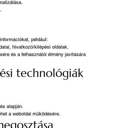
malizálása.
.
információkat, például:
atai, hivatkozó/kilépési oldalak.
sére és a felhasználói élmény javítására
ési technológiák
és alapján.
 lehet a weboldal működésére.
megosztása