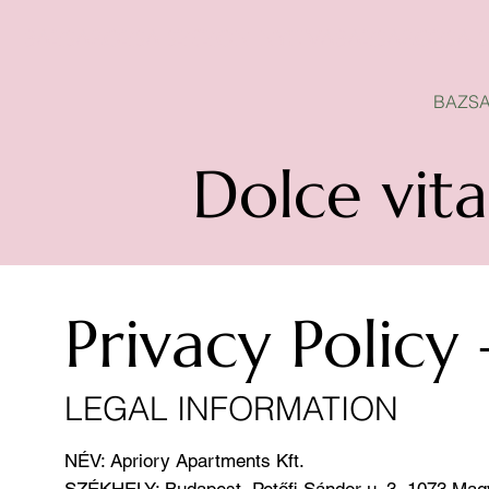
BAZSAROZSA SZEZON-NYITVA
BAZSA
Dolce vita
​Privacy Policy
LEGAL INFORMATION
NÉV: Apriory Apartments Kft.
SZÉKHELY: Budapest, Petőfi Sándor u. 3, 1073 Ma