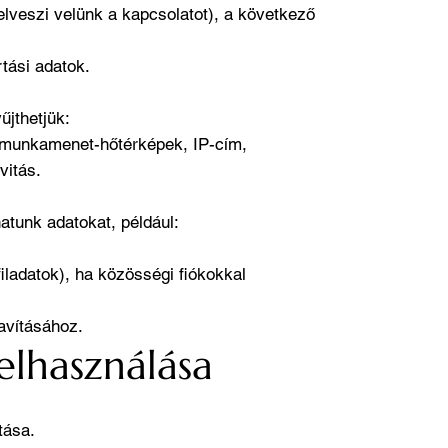
felveszi velünk a kapcsolatot), a következő
tási adatok.
űjthetjük:
 munkamenet-hőtérképek, IP-cím,
vitás.
atunk adatokat, például:
iladatok), ha közösségi fiókokkal
javításához.
elhasználása
tása.