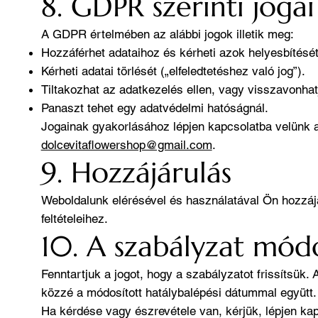
8. GDPR szerinti jogai
A GDPR értelmében az alábbi jogok illetik meg:
Hozzáférhet adataihoz és kérheti azok helyesbítését
Kérheti adatai törlését („elfeledtetéshez való jog”).
Tiltakozhat az adatkezelés ellen, vagy visszavonhat
Panaszt tehet egy adatvédelmi hatóságnál.
Jogainak gyakorlásához lépjen kapcsolatba velünk 
dolcevitaflowershop@gmail.com
.
9. Hozzájárulás
Weboldalunk elérésével és használatával Ön hozzájá
feltételeihez.
10. A szabályzat módo
Fenntartjuk a jogot, hogy a szabályzatot frissítsük
közzé a módosított hatálybalépési dátummal együtt.
Ha kérdése vagy észrevétele van, kérjük, lépjen ka