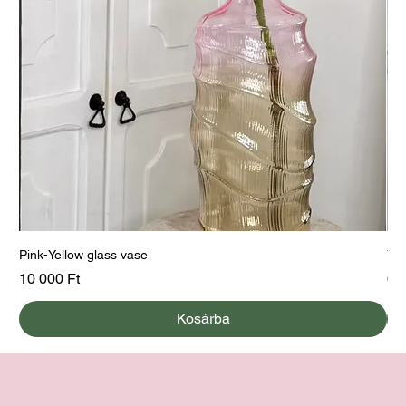
Pink-Yellow glass vase
Yel
Ár
Ár
10 000 Ft
60
Kosárba