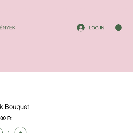
ÉNYEK
LOG IN
nk Bouquet
000 Ft