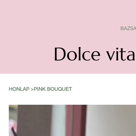
BAZSAROZSA SZEZON-NYITVA
BAZSA
Dolce vita
>
HONLAP
PINK BOUQUET