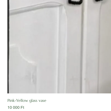
Pink-Yellow glass vase
Ár
10 000 Ft