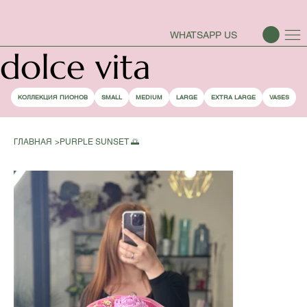
СЕЗОН ПИОНОВ ОТКРЫТ
WHATSAPP US
dolce vita
КОЛЛЕКЦИЯ ПИОНОВ
SMALL
MEDIUM
LARGE
EXTRA LARGE
VASES
ГЛАВНАЯ
>
PURPLE SUNSET 🌅