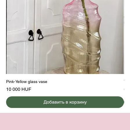
Pink-Yellow glass vase
Yel
Цена
Це
10 000 HUF
6 
Добавить в корзину