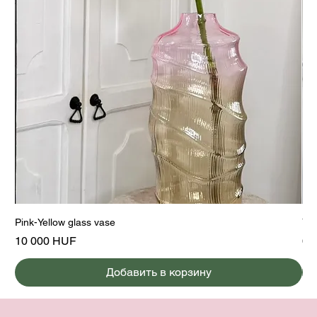
Pink-Yellow glass vase
Yel
Цена
Це
10 000 HUF
6 
Добавить в корзину