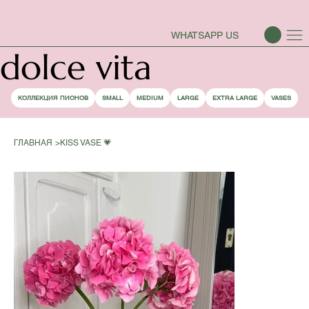
СЕЗОН ПИОНОВ ОТКРЫТ
WHATSAPP US
dolce vita
КОЛЛЕКЦИЯ ПИОНОВ
SMALL
MEDIUM
LARGE
EXTRA LARGE
VASES
ГЛАВНАЯ
>
KISS VASE 💗