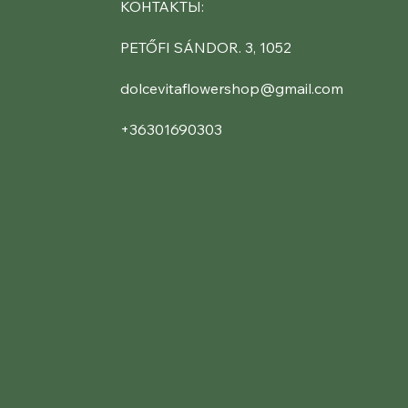
КОНТАКТЫ:
PETŐFI SÁNDOR. 3, 1052
dolcevitaflowershop@gmail.com
+36301690303