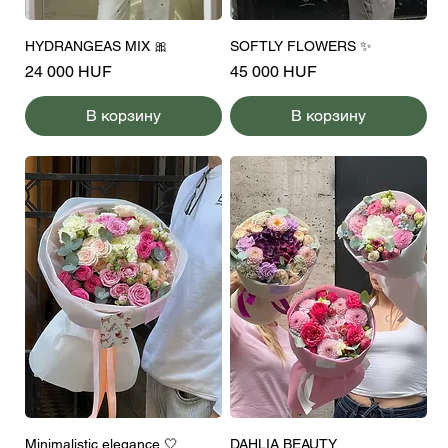
HYDRANGEAS MIX 🎀
SOFTLY FLOWERS ✨
Цена
Цена
24 000 HUF
45 000 HUF
В корзину
В корзину
Minimalistic elegance 🤍
DAHLIA BEAUTY