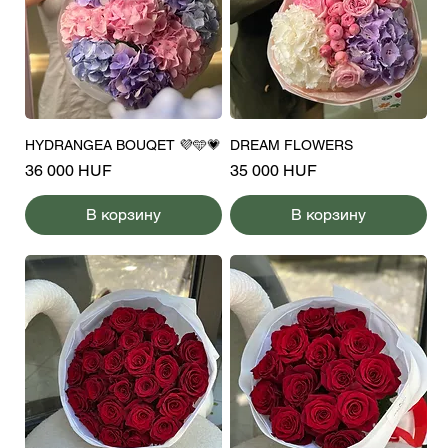
HYDRANGEA BOUQET 💜🩵💗
DREAM FLOWERS
Цена
Цена
36 000 HUF
35 000 HUF
В корзину
В корзину