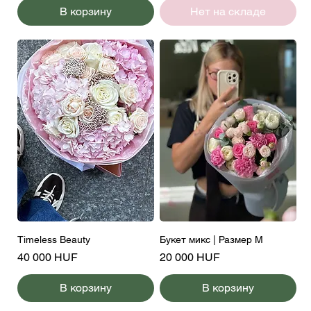
В корзину
Нет на складе
Timeless Beauty
Букет микс | Размер M
Цена
Цена
40 000 HUF
20 000 HUF
В корзину
В корзину