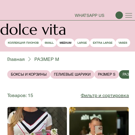
СЕЗОН ПИОНОВ ОТКРЫТ
WHATSAPP US
dolce vita
КОЛЛЕКЦИЯ ПИОНОВ
SMALL
MEDIUM
LARGE
EXTRA LARGE
VASES
Главная
РАЗМЕР М
БОКСЫ И КОРЗИНЫ
ГЕЛИЕВЫЕ ШАРИКИ
РАЗМЕР S
РАЗМЕ
Товаров: 15
Фильтр и сортировка