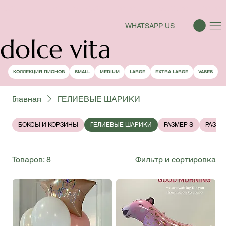
СЕЗОН ПИОНОВ ОТКРЫТ
WHATSAPP US
dolce vita
КОЛЛЕКЦИЯ ПИОНОВ
SMALL
MEDIUM
LARGE
EXTRA LARGE
VASES
Главная
ГЕЛИЕВЫЕ ШАРИКИ
БОКСЫ И КОРЗИНЫ
ГЕЛИЕВЫЕ ШАРИКИ
РАЗМЕР S
РАЗМЕ
Товаров: 8
Фильтр и сортировка