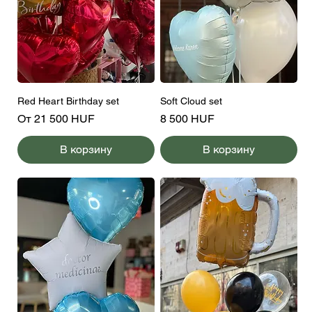
Red Heart Birthday set
Soft Cloud set
Цена со скидкой
Цена
От
21 500 HUF
8 500 HUF
В корзину
В корзину