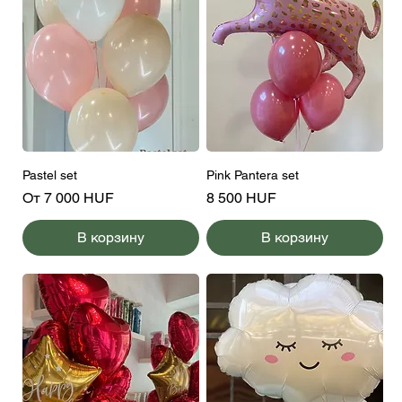
Pastel set
Pink Pantera set
Цена со скидкой
Цена
От
7 000 HUF
8 500 HUF
В корзину
В корзину