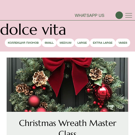
СЕЗОН ПИОНОВ ОТКРЫТ
WHATSAPP US
dolce vita
КОЛЛЕКЦИЯ ПИОНОВ
SMALL
MEDIUM
LARGE
EXTRA LARGE
VASES
Christmas Wreath Master
Class