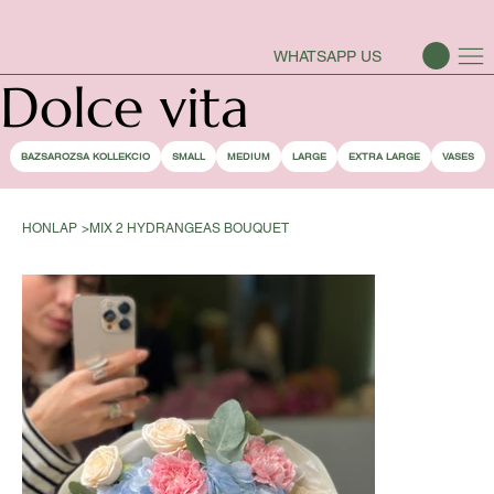
BAZSAROZSA SZEZON-NYITVA
WHATSAPP US
Dolce vita
BAZSAROZSA KOLLEKCIO
SMALL
MEDIUM
LARGE
EXTRA LARGE
VASES
HONLAP
>
MIX 2 HYDRANGEAS BOUQUET