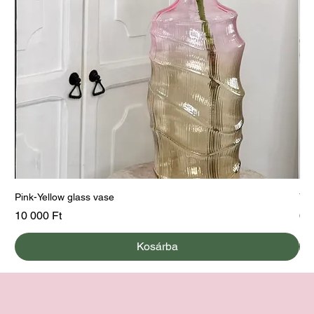
Pink-Yellow glass vase
Yel
Ár
Ár
10 000 Ft
60
Kosárba