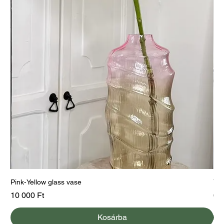
Pink-Yellow glass vase
Yel
Ár
Ár
10 000 Ft
60
Kosárba