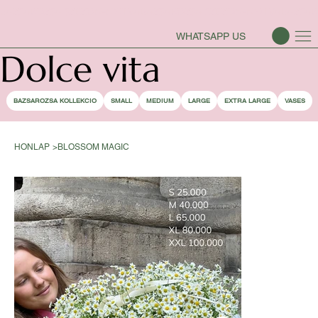
BAZSAROZSA SZEZON-NYITVA
WHATSAPP US
Dolce vita
BAZSAROZSA KOLLEKCIO
SMALL
MEDIUM
LARGE
EXTRA LARGE
VASES
HONLAP
>
BLOSSOM MAGIC