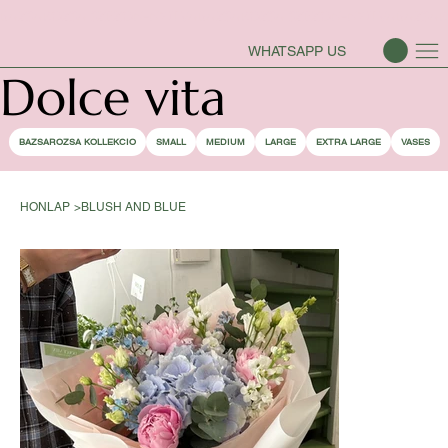
BAZSAROZSA SZEZON-NYITVA
WHATSAPP US
Dolce vita
BAZSAROZSA KOLLEKCIO
SMALL
MEDIUM
LARGE
EXTRA LARGE
VASES
HONLAP
>
BLUSH AND BLUE