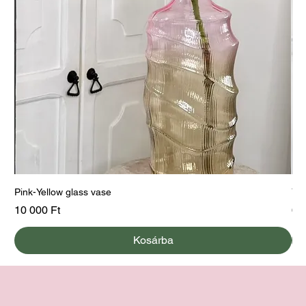
Pink-Yellow glass vase
Yel
Ár
Ár
10 000 Ft
60
Kosárba