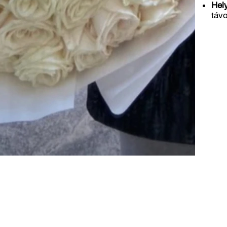
Hel
távo