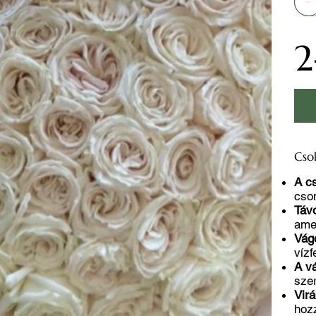
2
Cso
A c
cso
Távo
ame
Vágo
vízf
A v
szer
Vir
hozz