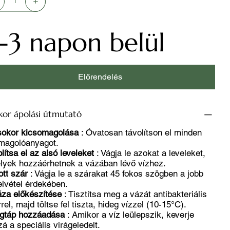
-3 napon belül
Előrendelés
kor ápolási útmutató
sokor kicsomagolása
: Óvatosan távolítson el minden
magolóanyagot.
lítsa el az alsó leveleket
: Vágja le azokat a leveleket,
lyek hozzáérhetnek a vázában lévő vízhez.
tt szár
: Vágja le a szárakat 45 fokos szögben a jobb
elvétel érdekében.
áza előkészítése
: Tisztítsa meg a vázát antibakteriális
rel, majd töltse fel tiszta, hideg vízzel (10-15°C).
ágtáp hozzáadása
: Amikor a víz leülepszik, keverje
á a speciális virágeledelt.