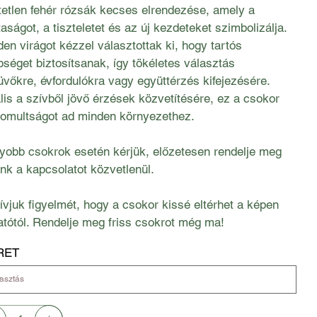
tetlen fehér rózsák kecses elrendezése, amely a
taságot, a tiszteletet és az új kezdeteket szimbolizálja.
en virágot kézzel választottak ki, hogy tartós
séget biztosítsanak, így tökéletes választás
vőkre, évfordulókra vagy együttérzés kifejezésére.
lis a szívből jövő érzések közvetítésére, ez a csokor
inomultságot ad minden környezethez.
yobb csokrok esetén kérjük, előzetesen rendelje meg
nk a kapcsolatot közvetlenül.
ívjuk figyelmét, hogy a csokor kissé eltérhet a képen
atótól. Rendelje meg friss csokrot még ma!
RET