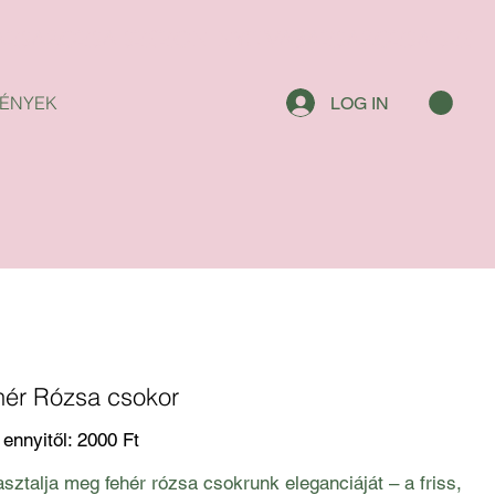
ÉNYEK
LOG IN
hér Rózsa csokor
Ár
ennyitől:
2000 Ft
sztalja meg fehér rózsa csokrunk eleganciáját – a friss,