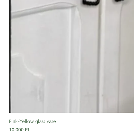
Pink-Yellow glass vase
Ár
10 000 Ft