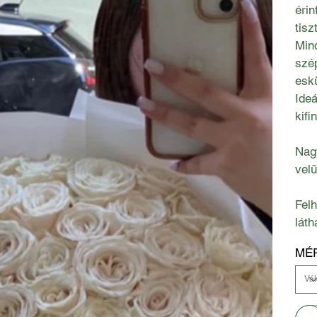
érin
tisz
Mind
szép
eskü
Ideá
kif
Nag
velü
Felh
láth
MÉ