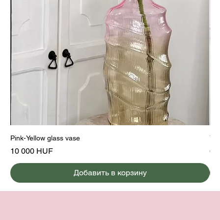
Pink-Yellow glass vase
Yel
Цена
Це
10 000 HUF
6 
Добавить в корзину