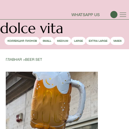
СЕЗОН ПИОНОВ ОТКРЫТ
WHATSAPP US
dolce vita
КОЛЛЕКЦИЯ ПИОНОВ
SMALL
MEDIUM
LARGE
EXTRA LARGE
VASES
ГЛАВНАЯ
>
BEER SET