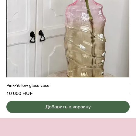
Pink-Yellow glass vase
Yel
Цена
Це
10 000 HUF
6 
Добавить в корзину