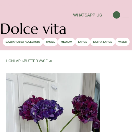
BAZSAROZSA SZEZON-NYITVA
WHATSAPP US
Dolce vita
BAZSAROZSA KOLLEKCIO
SMALL
MEDIUM
LARGE
EXTRA LARGE
VASES
HONLAP
>
BUTTER VASE 🧈