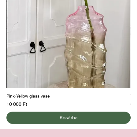
Pink-Yellow glass vase
Yel
Ár
Ár
10 000 Ft
60
Kosárba