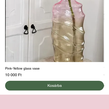
Pink-Yellow glass vase
Yel
Ár
Ár
10 000 Ft
60
Kosárba