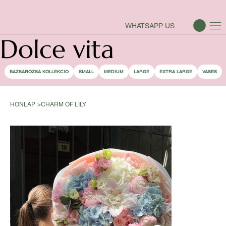
BAZSAROZSA SZEZON-NYITVA
WHATSAPP US
Dolce vita
BAZSAROZSA KOLLEKCIO
SMALL
MEDIUM
LARGE
EXTRA LARGE
VASES
HONLAP
>
CHARM OF LILY