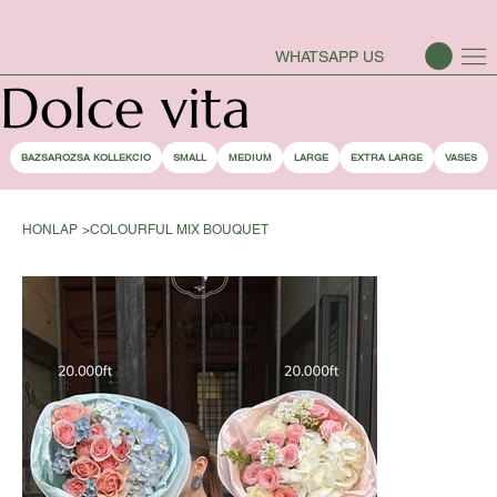
BAZSAROZSA SZEZON-NYITVA
WHATSAPP US
Dolce vita
BAZSAROZSA KOLLEKCIO
SMALL
MEDIUM
LARGE
EXTRA LARGE
VASES
HONLAP
>
COLOURFUL MIX BOUQUET