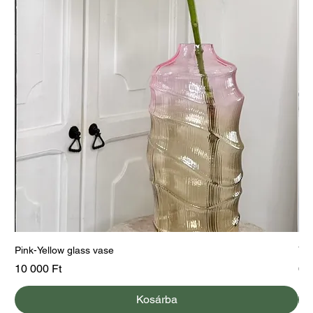
Pink-Yellow glass vase
Yel
Ár
Ár
10 000 Ft
60
Kosárba