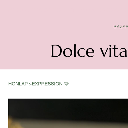
BAZSAROZSA SZEZON-NYITVA
BAZSA
Dolce vita
>
HONLAP
EXPRESSION 🩷