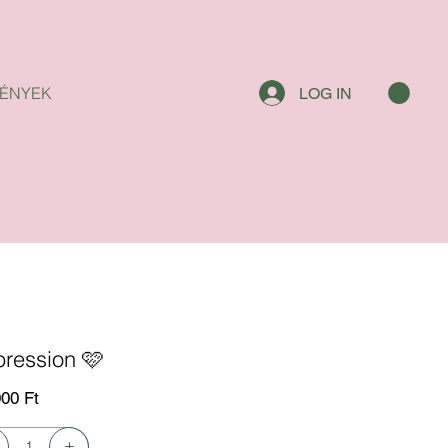
ÉNYEK
LOG IN
pression 🩷
000 Ft