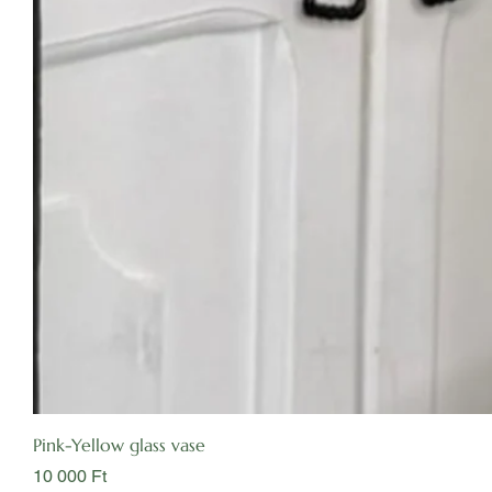
Pink-Yellow glass vase
Ár
10 000 Ft