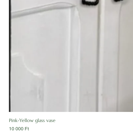
Pink-Yellow glass vase
Ár
10 000 Ft