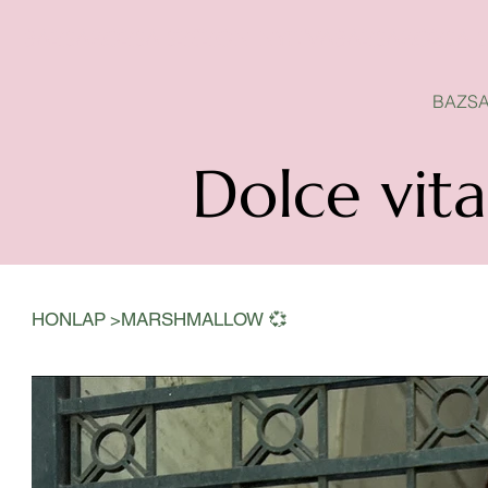
BAZSAROZSA SZEZON-NYITVA
BAZSA
Dolce vita
>
HONLAP
MARSHMALLOW 💞