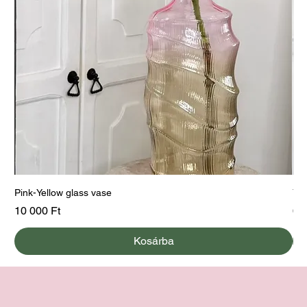
Pink-Yellow glass vase
Yel
Ár
Ár
10 000 Ft
60
Kosárba