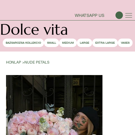
BAZSAROZSA SZEZON-NYITVA
WHATSAPP US
Dolce vita
BAZSAROZSA KOLLEKCIO
SMALL
MEDIUM
LARGE
EXTRA LARGE
VASES
HONLAP
>
NUDE PETALS