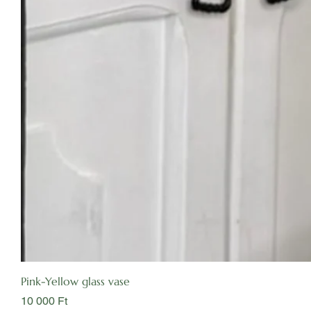
Pink-Yellow glass vase
Ár
10 000 Ft