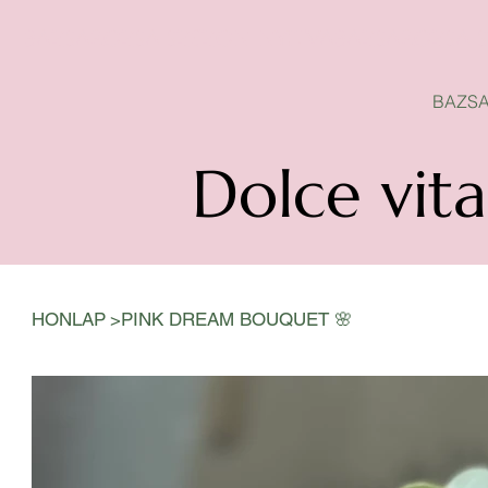
BAZSAROZSA SZEZON-NYITVA
BAZSA
Dolce vita
>
HONLAP
PINK DREAM BOUQUET 🌸