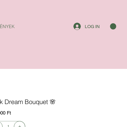
ÉNYEK
LOG IN
nk Dream Bouquet 🌸
000 Ft