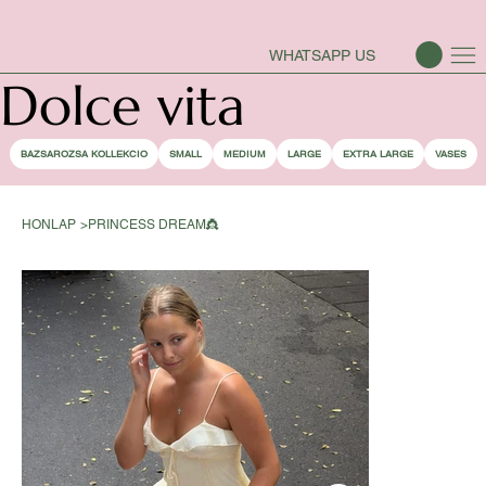
BAZSAROZSA SZEZON-NYITVA
WHATSAPP US
Dolce vita
BAZSAROZSA KOLLEKCIO
SMALL
MEDIUM
LARGE
EXTRA LARGE
VASES
HONLAP
>
PRINCESS DREAM👸