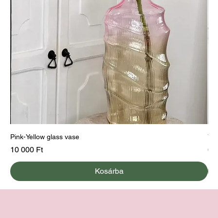
Pink-Yellow glass vase
Yel
Ár
Ár
10 000 Ft
60
Kosárba