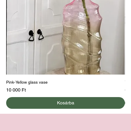
Pink-Yellow glass vase
Yel
Ár
Ár
10 000 Ft
60
Kosárba