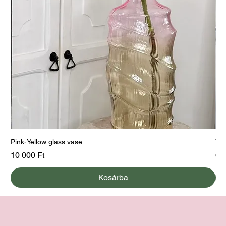
Pink-Yellow glass vase
Yel
Ár
Ár
10 000 Ft
60
Kosárba