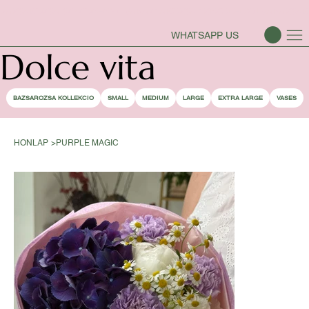
BAZSAROZSA SZEZON-NYITVA
WHATSAPP US
Dolce vita
BAZSAROZSA KOLLEKCIO
SMALL
MEDIUM
LARGE
EXTRA LARGE
VASES
HONLAP
>
PURPLE MAGIC