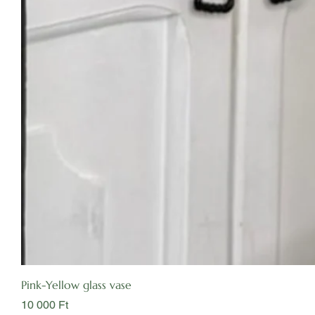
Pink-Yellow glass vase
Ár
10 000 Ft