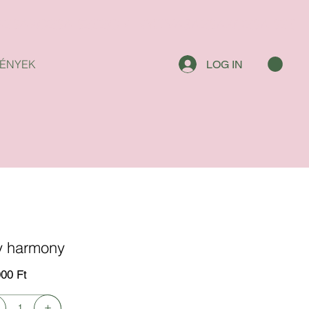
ÉNYEK
LOG IN
y harmony
000 Ft