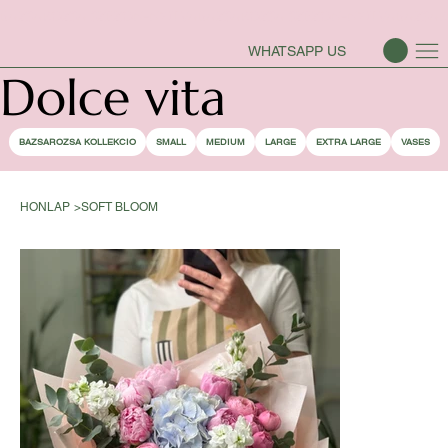
BAZSAROZSA SZEZON-NYITVA
WHATSAPP US
Dolce vita
BAZSAROZSA KOLLEKCIO
SMALL
MEDIUM
LARGE
EXTRA LARGE
VASES
HONLAP
>
SOFT BLOOM