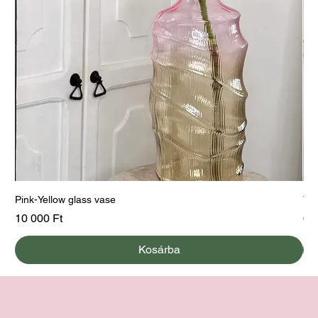
Pink-Yellow glass vase
Yel
Ár
Ár
10 000 Ft
60
Kosárba