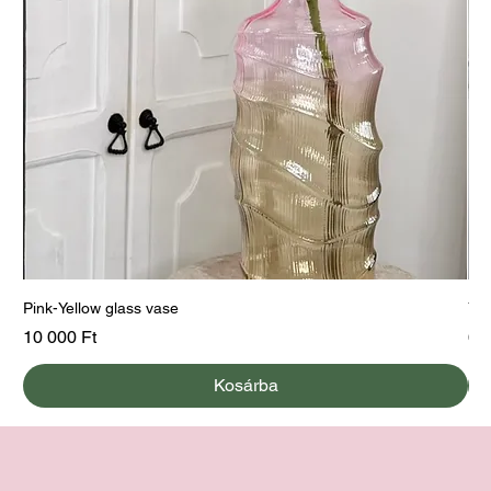
Pink-Yellow glass vase
Yel
Ár
Ár
10 000 Ft
60
Kosárba