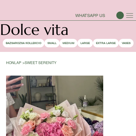
BAZSAROZSA SZEZON-NYITVA
WHATSAPP US
Dolce vita
BAZSAROZSA KOLLEKCIO
SMALL
MEDIUM
LARGE
EXTRA LARGE
VASES
HONLAP
>
SWEET SERENITY