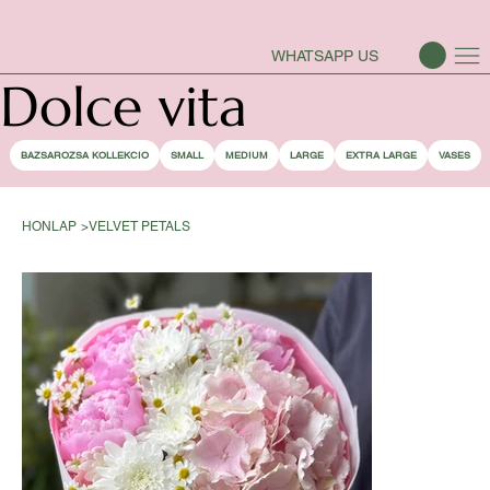
BAZSAROZSA SZEZON-NYITVA
WHATSAPP US
Dolce vita
BAZSAROZSA KOLLEKCIO
SMALL
MEDIUM
LARGE
EXTRA LARGE
VASES
HONLAP
>
VELVET PETALS