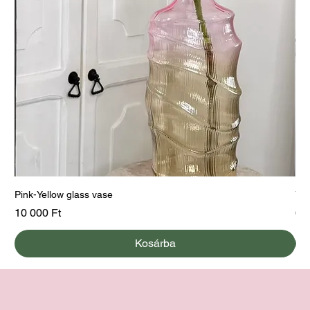
Pink-Yellow glass vase
Yel
Ár
Ár
10 000 Ft
60
Kosárba