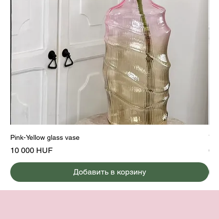
Pink-Yellow glass vase
Yel
Цена
Це
10 000 HUF
6 
Добавить в корзину