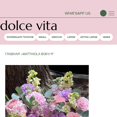
СЕЗОН ПИОНОВ ОТКРЫТ
WHATSAPP US
dolce vita
КОЛЛЕКЦИЯ ПИОНОВ
SMALL
MEDIUM
LARGE
EXTRA LARGE
VASES
ГЛАВНАЯ
>
MATTHIOLA BOX🩷💜