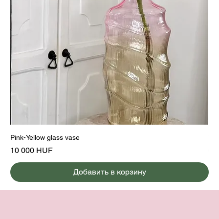
Pink-Yellow glass vase
Yel
Цена
Це
10 000 HUF
6 
Добавить в корзину