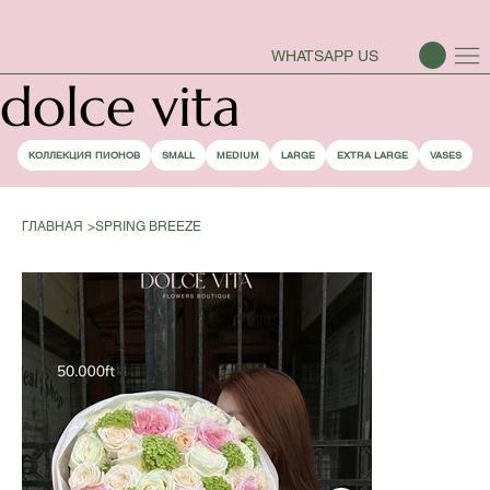
СЕЗОН ПИОНОВ ОТКРЫТ
WHATSAPP US
dolce vita
КОЛЛЕКЦИЯ ПИОНОВ
SMALL
MEDIUM
LARGE
EXTRA LARGE
VASES
ГЛАВНАЯ
>
SPRING BREEZE