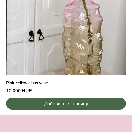
Pink-Yellow glass vase
Yel
Цена
Це
10 000 HUF
6 
Добавить в корзину