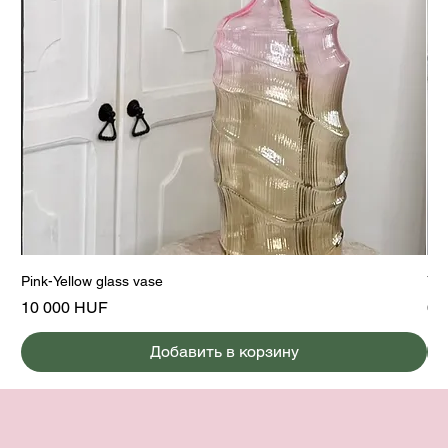
Pink-Yellow glass vase
Yel
Цена
Це
10 000 HUF
6 
Добавить в корзину