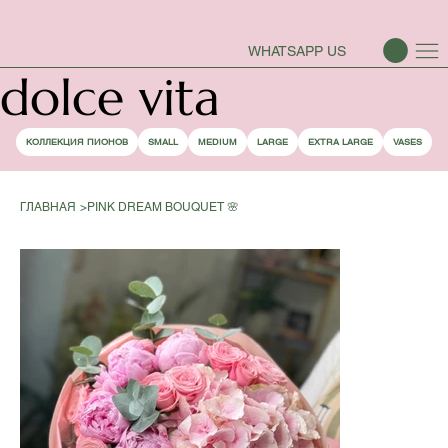
СЕЗОН ПИОНОВ ОТКРЫТ
WHATSAPP US
dolce vita
КОЛЛЕКЦИЯ ПИОНОВ
SMALL
MEDIUM
LARGE
EXTRA LARGE
VASES
ГЛАВНАЯ
>
PINK DREAM BOUQUET 🌸