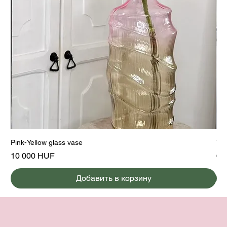
Pink-Yellow glass vase
Yel
Цена
Це
10 000 HUF
6 
Добавить в корзину