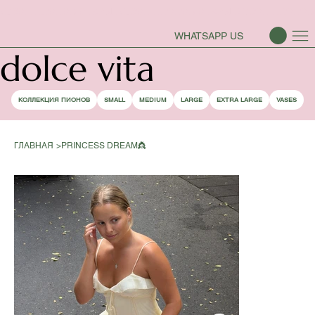
СЕЗОН ПИОНОВ ОТКРЫТ
WHATSAPP US
dolce vita
КОЛЛЕКЦИЯ ПИОНОВ
SMALL
MEDIUM
LARGE
EXTRA LARGE
VASES
ГЛАВНАЯ
>
PRINCESS DREAM👸