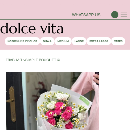
СЕЗОН ПИОНОВ ОТКРЫТ
WHATSAPP US
dolce vita
КОЛЛЕКЦИЯ ПИОНОВ
SMALL
MEDIUM
LARGE
EXTRA LARGE
VASES
ГЛАВНАЯ
>
SIMPLE BOUQUET 🌸