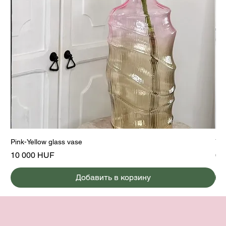
Pink-Yellow glass vase
Yel
Цена
Це
10 000 HUF
6 
Добавить в корзину