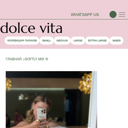
СЕЗОН ПИОНОВ ОТКРЫТ
WHATSAPP US
dolce vita
КОЛЛЕКЦИЯ ПИОНОВ
SMALL
MEDIUM
LARGE
EXTRA LARGE
VASES
ГЛАВНАЯ
>
SOFTLY MIX 🌸