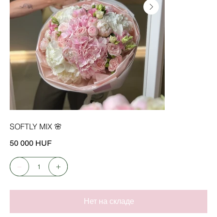
SOFTLY MIX 🌸
Цена
50 000 HUF
Нет на складе