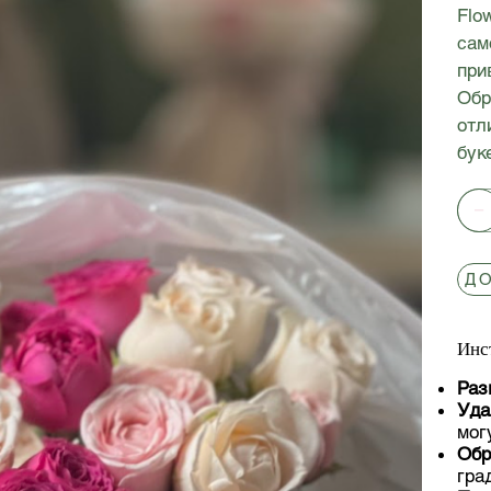
Flo
сам
при
Обр
отл
бук
ДО
Инс
Раз
Уда
мог
Обр
гра