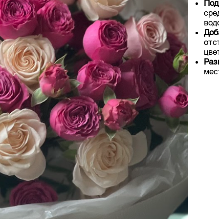
Под
сре
вод
Доб
отс
цве
Раз
мес