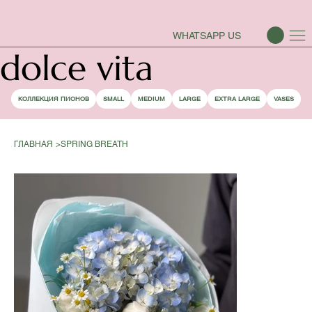
СЕЗОН ПИОНОВ ОТКРЫТ
WHATSAPP US
dolce vita
КОЛЛЕКЦИЯ ПИОНОВ
SMALL
MEDIUM
LARGE
EXTRA LARGE
VASES
ГЛАВНАЯ
>
SPRING BREATH