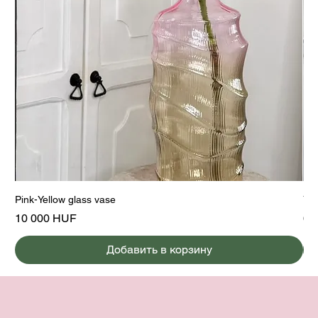
Pink-Yellow glass vase
Yel
Цена
Це
10 000 HUF
6 
Добавить в корзину