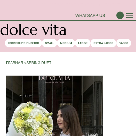
СЕЗОН ПИОНОВ ОТКРЫТ
WHATSAPP US
dolce vita
КОЛЛЕКЦИЯ ПИОНОВ
SMALL
MEDIUM
LARGE
EXTRA LARGE
VASES
ГЛАВНАЯ
>
SPRING DUET